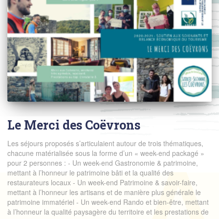
Le Merci des Coëvrons
Les séjours proposés s’articulaient autour de trois thématiques,
chacune matérialisée sous la forme d’un « week-end packagé »
pour 2 personnes : - Un week-end Gastronomie & patrimoine,
mettant à l’honneur le patrimoine bâti et la qualité des
restaurateurs locaux - Un week-end Patrimoine & savoir-faire,
mettant à l’honneur les artisans et de manière plus générale le
patrimoine immatériel - Un week-end Rando et bien-être, mettant
à l’honneur la qualité paysagère du territoire et les prestations de