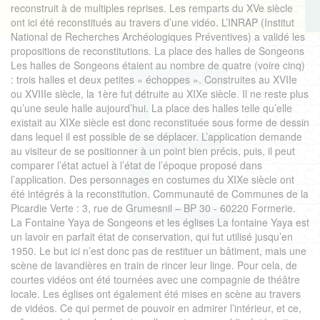
reconstruit à de multiples reprises. Les remparts du XVe siècle
ont ici été reconstitués au travers d’une vidéo. L’INRAP (Institut
National de Recherches Archéologiques Préventives) a validé les
propositions de reconstitutions. La place des halles de Songeons
Les halles de Songeons étaient au nombre de quatre (voire cinq)
: trois halles et deux petites « échoppes ». Construites au XVIIe
ou XVIIIe siècle, la 1ère fut détruite au XIXe siècle. Il ne reste plus
qu’une seule halle aujourd’hui. La place des halles telle qu’elle
existait au XIXe siècle est donc reconstituée sous forme de dessin
dans lequel il est possible de se déplacer. L’application demande
au visiteur de se positionner à un point bien précis, puis, il peut
comparer l’état actuel à l’état de l’époque proposé dans
l’application. Des personnages en costumes du XIXe siècle ont
été intégrés à la reconstitution. Communauté de Communes de la
Picardie Verte : 3, rue de Grumesnil – BP 30 - 60220 Formerie.
La Fontaine Yaya de Songeons et les églises La fontaine Yaya est
un lavoir en parfait état de conservation, qui fut utilisé jusqu’en
1950. Le but ici n’est donc pas de restituer un bâtiment, mais une
scène de lavandières en train de rincer leur linge. Pour cela, de
courtes vidéos ont été tournées avec une compagnie de théâtre
locale. Les églises ont également été mises en scène au travers
de vidéos. Ce qui permet de pouvoir en admirer l’intérieur, et ce,