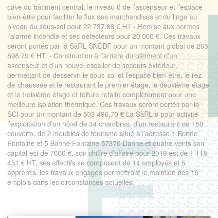
cave du bâtiment central, le niveau 0 de l’ascenseur et l’espace
bien-être pour faciliter le flux des marchandises et du linge au
niveau du sous-sol pour 22 737,68 € HT - Remise aux normes
l’alarme incendie et ses détecteurs pour 20 000 €. Ces travaux
seront portés par la SàRL SNDBF pour un montant global de 265
898,79 € HT. - Construction à l’arrière du bâtiment d’un
ascenseur et d’un nouvel escalier de secours extérieur,
permettant de desservir le sous-sol et l’espace bien-être, le rez-
de-chaussée et le restaurant le premier étage, le deuxième étage
et le troisième étage et toiture refaite complètement pour une
meilleure isolation thermique. Ces travaux seront portés par la
SCI pour un montant de 503 496,70 € La SàRL a pour activité
l’exploitation d’un hôtel de 34 chambres, d’un restaurant de 150
couverts, de 2 meublés de tourisme situé à l’adresse 1 Bonne
Fontaine et 5 Bonne Fontaine 57370 Danne et quatre vents son
capital est de 7600 €, son chiffre d’affaire pour 2019 est de 1 118
451 € HT, ses effectifs se composent de 14 employés et 5
apprentis, les travaux engagés permettront le maintien des 19
emplois dans les circonstances actuelles.