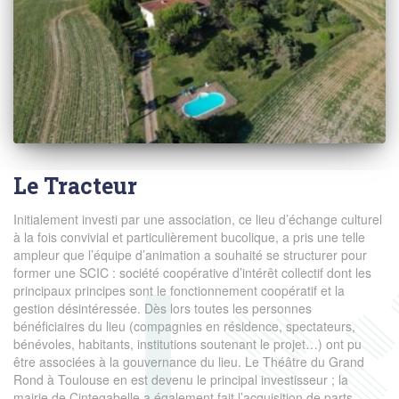
Le Tracteur
Initialement investi par une association, ce lieu d’échange culturel
à la fois convivial et particulièrement bucolique, a pris une telle
ampleur que l’équipe d’animation a souhaité se structurer pour
former une SCIC : société coopérative d’intérêt collectif dont les
principaux principes sont le fonctionnement coopératif et la
gestion désintéressée. Dès lors toutes les personnes
bénéficiaires du lieu (compagnies en résidence, spectateurs,
bénévoles, habitants, institutions soutenant le projet…) ont pu
être associées à la gouvernance du lieu. Le Théâtre du Grand
Rond à Toulouse en est devenu le principal investisseur ; la
mairie de Cintegabelle a également fait l’acquisition de parts