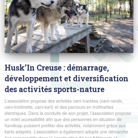
Husk’In Creuse : démarrage,
développement et diversification
des activités sports-nature
L’association propose des activités cani-tractées (cani-rando,
cani-trottinette, cani-kart) et des parcours en trottinettes
électriques. Dans la conduite de son projet, l’association propose
un volet accessibilité afin que des personnes en situation de
handicap puissent profiter des activités, notamment grâce aux
karts adaptés. L’association a également adopté une démarche
éco-responsable dans la construction de ses bâtiments et