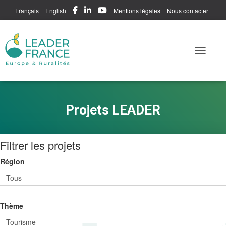
Français
English
Mentions légales
Nous contacter
Me connecter
Toggle N
Projets LEADER
Filtrer les projets
Région
Thème