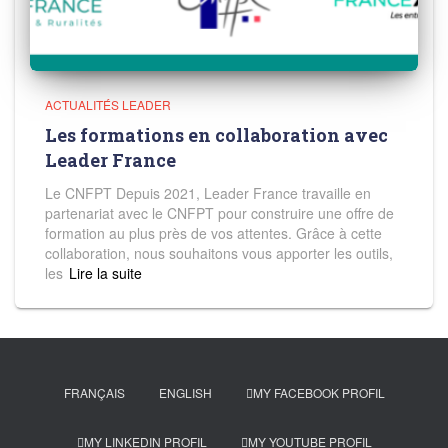
ACTUALITÉS LEADER
Les formations en collaboration avec
Leader France
Le CNFPT Depuis 2021, Leader France travaille en
partenariat avec le CNFPT pour construire une offre de
formation au plus près de vos attentes. Grâce à cette
collaboration, nous souhaitons vous apporter les outils,
les
Read more
FRANÇAIS
ENGLISH
MY FACEBOOK PROFIL
MY LINKEDIN PROFIL
MY YOUTUBE PROFIL