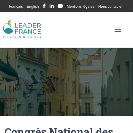
Français
English
Mentions légales
Nous contacter
Me connecter
Toggle N
Congrès National des