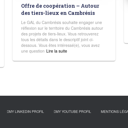
Offre de coopération – Autour
des tiers-lieux en Cambrésis
Le GAL du Cambrésis souhaite engager une
réflexion sur le territoire du Cambrésis autour
des projets de tiers-lieux. Vous retrouverez
tous les détails dans le descriptif joint ci-
dessous. Vous êtes intéressé(e), vous avez
une question
Read more
MY LINKEDIN PROFIL
MY YOUTUBE PROFIL
MENTIONS LÉG