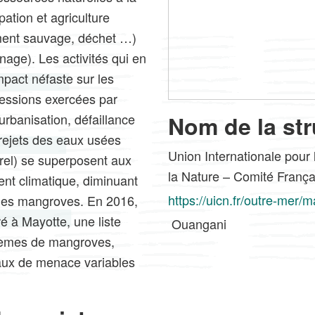
pation et agriculture
ement sauvage, déchet …)
nage). Les activités qui en
mpact néfaste sur les
essions exercées par
(urbanisation, défaillance
Nom de la str
rejets des eaux usées
Union Internationale pour
urel) se superposent aux
la Nature – Comité França
nt climatique, diminuant
https://uicn.fr/outre-mer/m
e des mangroves. En 2016,
é à Mayotte, une liste
Ouangani
tèmes de mangroves,
aux de menace variables