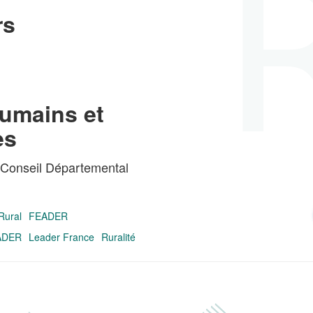
rs
umains et
es
 Conseil Départemental
Rural
FEADER
ADER
Leader France
Ruralité