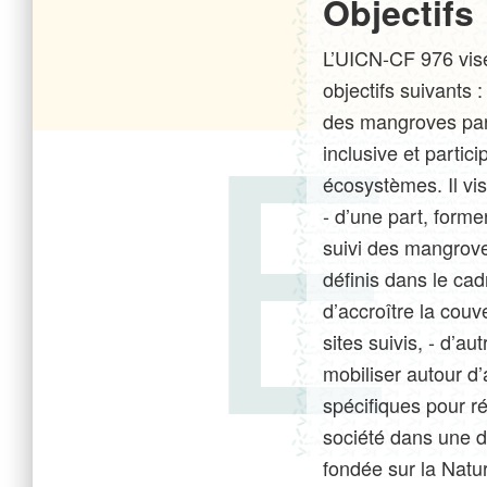
Objectifs
L’UICN-CF 976 vise
objectifs suivants :
des mangroves par 
inclusive et partici
écosystèmes. Il vi
- d’une part, form
suivi des mangrove
définis dans le ca
d’accroître la cou
sites suivis, - d’au
mobiliser autour d’
spécifiques pour 
société dans une 
fondée sur la Natu