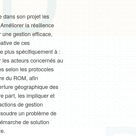
 dans son projet les
 Améliorer la résilience
une gestion efficace,
pative de ces
se plus spécifiquement à :
er les acteurs concernés au
s selon les protocoles
dre du ROM, afin
verture géographique des
tre part, les impliquer et
actions de gestion
résoudre un problème de
démarche de solution
re.