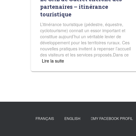
partenaires – itinérance
touristique
L’itinérance touristique (pédestre, équestre,
cyclotourisme) connait un essor important et
constitue aujourd’hui un véritable levier de
développement pour les territoires ruraux. Ces
nouvelles pratiques invitent à repenser l’accueil
des visiteurs et les services proposés.Dans ce
Read more
FRANÇAIS
ENGLISH
MY FACEBOOK PROFIL