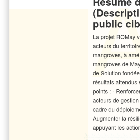
Résumé d
(Descripti
public cib
La projet ROMay v
acteurs du territoir
mangroves, à améli
mangroves de May
de Solution fondée
résultats attendus
points : - Renforc
acteurs de gestio
cadre du déploiem
Augmenter la rési
appuyant les action