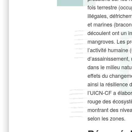
fois terrestre (occu
illégales, défrich
et marines (bracon
découlent ont un i
mangroves. Les pr
l’activité humaine 
d’assainissement, 
dans le milieu nat
effets du changeme
ainsi la résilienc
l’UICN-CF a élabor
rouge des écosys
montrant des nive
selon les zones.