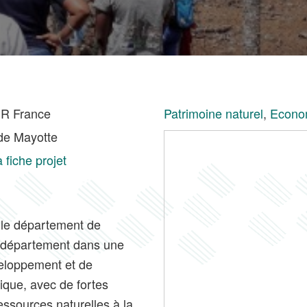
R France
Patrimoine naturel
,
Econom
de Mayotte
a fiche projet
r le département de
 département dans une
eloppement et de
que, avec de fortes
essources naturelles à la