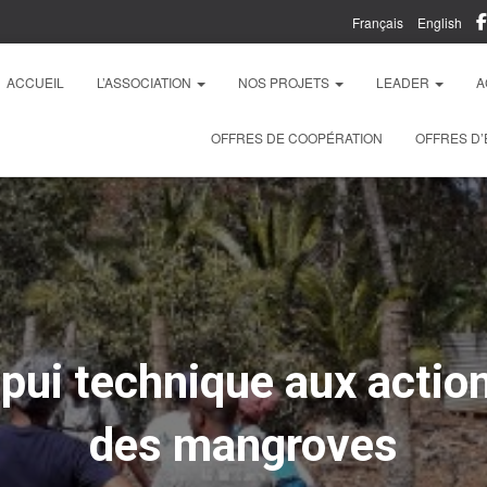
Français
English
ACCUEIL
L’ASSOCIATION
NOS PROJETS
LEADER
A
OFFRES DE COOPÉRATION
OFFRES D’
ui technique aux action
des mangroves