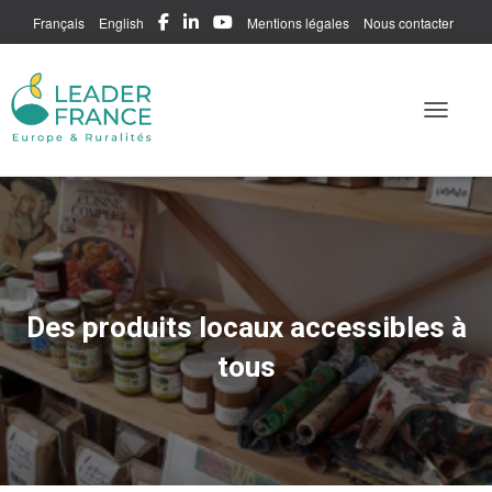
Français
English
Mentions légales
Nous contacter
Me connecter
Toggle N
Des produits locaux accessibles à
tous