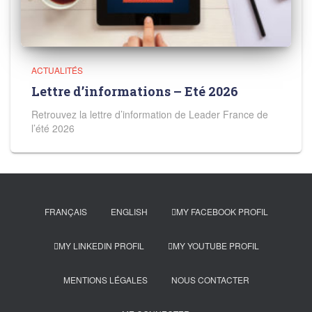
ACTUALITÉS
Lettre d’informations – Eté 2026
Retrouvez la lettre d’information de Leader France de
l’été 2026
FRANÇAIS
ENGLISH
MY FACEBOOK PROFIL
MY LINKEDIN PROFIL
MY YOUTUBE PROFIL
MENTIONS LÉGALES
NOUS CONTACTER