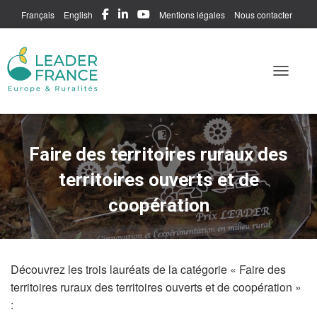
Français
English
Mentions légales
Nous contacter
Me connecter
Toggle N
Faire des territoires ruraux des
territoires ouverts et de
coopération
Découvrez les trois lauréats de la catégorie « Faire des
territoires ruraux des territoires ouverts et de coopération »
: