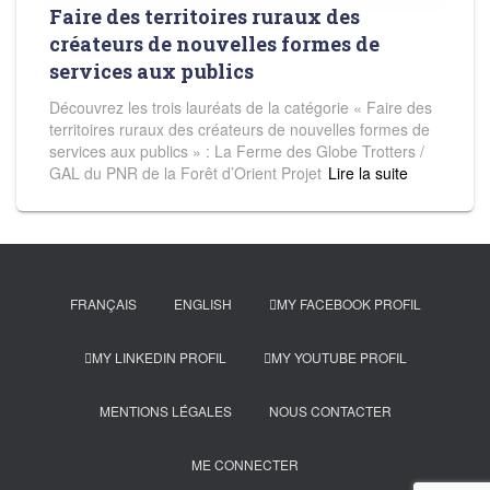
Faire des territoires ruraux des
créateurs de nouvelles formes de
services aux publics
Découvrez les trois lauréats de la catégorie « Faire des
territoires ruraux des créateurs de nouvelles formes de
services aux publics » : La Ferme des Globe Trotters /
GAL du PNR de la Forêt d’Orient Projet
Read more
FRANÇAIS
ENGLISH
MY FACEBOOK PROFIL
MY LINKEDIN PROFIL
MY YOUTUBE PROFIL
MENTIONS LÉGALES
NOUS CONTACTER
ME CONNECTER