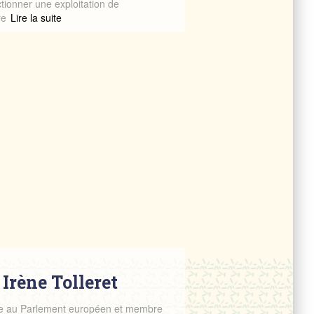
tionner une exploitation de
re
Read more
 Irène Tolleret
utée au Parlement européen et membre