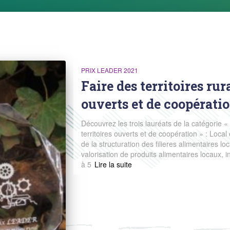
PRIX LEADER 2021
Faire des territoires rur
ouverts et de coopérati
Découvrez les trois lauréats de la catégorie « 
territoires ouverts et de coopération » : Loc
de la structuration des filieres alimentaire
valorisation de produits alimentaires locaux, i
à 5
Read more