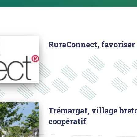
RuraConnect, favoriser l
Trémargat, village breto
coopératif