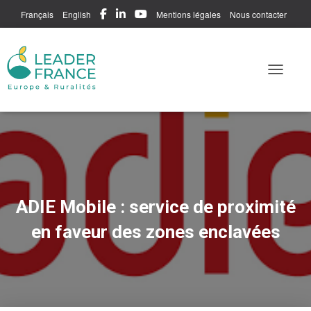
Français
English
Mentions légales
Nous contacter
Me connecter
Toggle N
ADIE Mobile : service de proximité
en faveur des zones enclavées