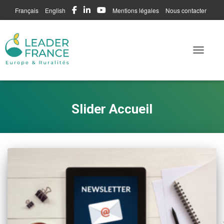
Français
English
Mentions légales
Nous contacter
Me connecter
Toggle N
Slider Accueil