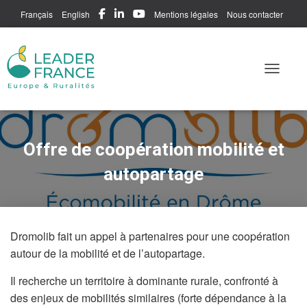
Français
English
Mentions légales
Nous contacter
Me connecter
Toggle N
Offre de coopération mobilité et
autopartage
Dromolib fait un appel à partenaires pour une coopération
autour de la mobilité et de l’autopartage.
Il recherche un territoire à dominante rurale, confronté à
des enjeux de mobilités similaires (forte dépendance à la