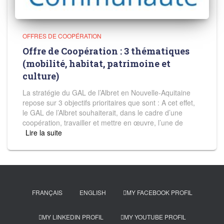
OFFRES DE COOPÉRATION
Offre de Coopération : 3 thématiques
(mobilité, habitat, patrimoine et
culture)
La stratégie du GAL de l’Albret en Nouvelle-Aquitaine
repose sur 3 objectifs prioritaires que sont : A cet effet,
le GAL de l’Albret souhaiterait, dans le cadre d’une
coopération, travailler et mettre en œuvre, l’une de
Read more
FRANÇAIS
ENGLISH
MY FACEBOOK PROFIL
MY LINKEDIN PROFIL
MY YOUTUBE PROFIL