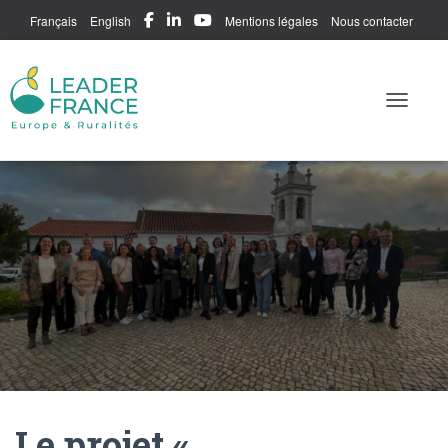
Français
English
Mentions légales
Nous contacter
Me connecter
Toggle N
Le projet «