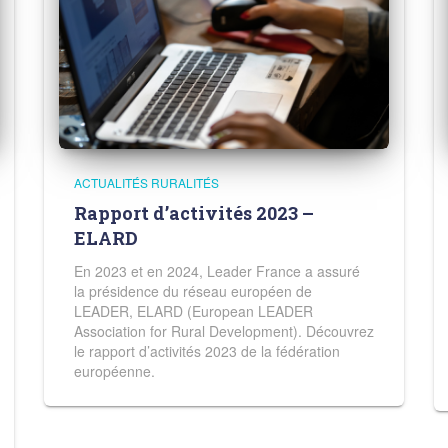
ACTUALITÉS RURALITÉS
Rapport d’activités 2023 –
ELARD
En 2023 et en 2024, Leader France a assuré
la présidence du réseau européen de
LEADER, ELARD (European LEADER
Association for Rural Development). Découvrez
le rapport d’activités 2023 de la fédération
européenne.