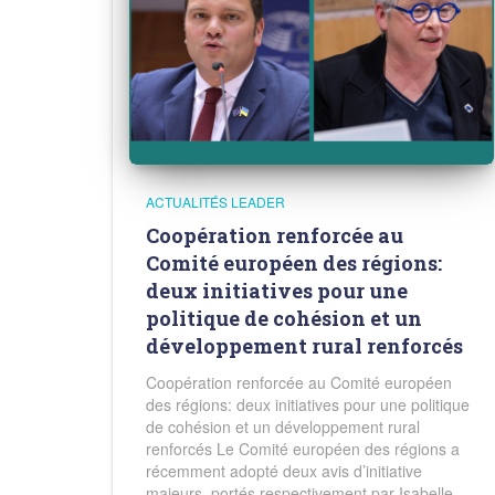
ACTUALITÉS LEADER
Coopération renforcée au
Comité européen des régions:
deux initiatives pour une
politique de cohésion et un
développement rural renforcés
Coopération renforcée au Comité européen
des régions: deux initiatives pour une politique
de cohésion et un développement rural
renforcés Le Comité européen des régions a
récemment adopté deux avis d’initiative
majeurs, portés respectivement par Isabelle