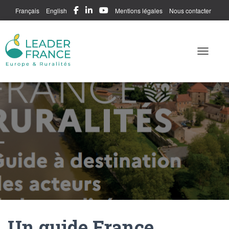
Français
English
Mentions légales
Nous contacter
Me connecter
Toggle N
Un guide France