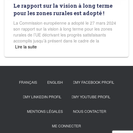
Le rapport sur la vision à long terme
pour les zones rurales est adopté !
La Commission européenne a adopté le 27 mars 2024
son rapport sur la vision à long terme pour les zones
rurales de l’UE décrivant les progrès satisfaisants
accomplis jusqu’à présent dans le cadre de la
Read more
FRANÇAIS
ENGLISH
MY FACEBOOK PROFIL
MY LINKEDIN PROFIL
MY YOUTUBE PROFIL
MENTIONS LÉGALES
NOUS CONTACTER
ME CONNECTER