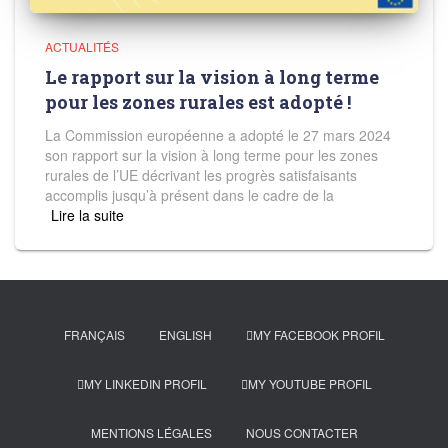
ACTUALITÉS
Le rapport sur la vision à long terme
pour les zones rurales est adopté !
La Commission européenne a adopté le 27 mars 2024
son rapport sur la vision à long terme pour les zones
rurales de l’UE décrivant les progrès satisfaisants
accomplis jusqu’à présent dans le cadre de la
Read more
FRANÇAIS
ENGLISH
MY FACEBOOK PROFIL
MY LINKEDIN PROFIL
MY YOUTUBE PROFIL
MENTIONS LÉGALES
NOUS CONTACTER