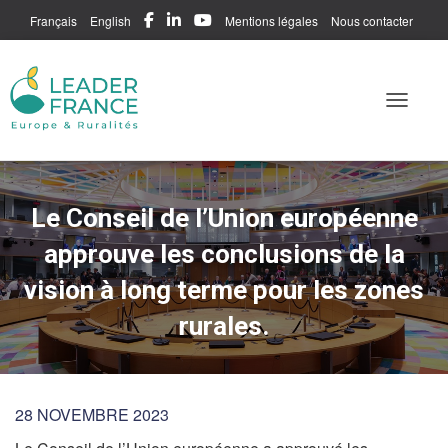
Français
English
Mentions légales
Nous contacter
Me connecter
Toggle N
Le Conseil de l’Union européenne
approuve les conclusions de la
vision à long terme pour les zones
rurales.
28 NOVEMBRE 2023