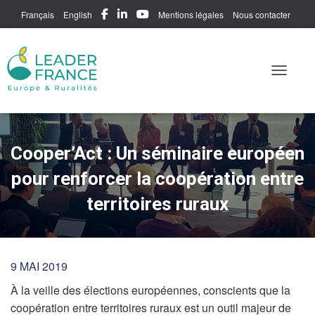
Français
English
Mentions légales
Nous contacter
Me connecter
Toggle N
Cooper’Act : Un séminaire européen
pour renforcer la coopération entre
territoires ruraux
9 MAI 2019
À la veille des élections européennes, conscients que la
coopération entre territoires ruraux est un outil majeur de