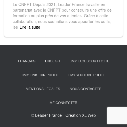
Le CNFPT Depuis 2021, Leader France travaille en
partenariat avec le CNFPT pour construire une offre de
formation au plus près de vos attentes. Grâce à cette
collaboration, nous souhaitons vous apporter les outils,
les
Read more
FRANÇAIS
ENGLISH
MY FACEBOOK PROFIL
MY LINKEDIN PROFIL
MY YOUTUBE PROFIL
MENTIONS LÉGALES
NOUS CONTACTER
ME CONNECTER
© Leader France - Création
XL-Web