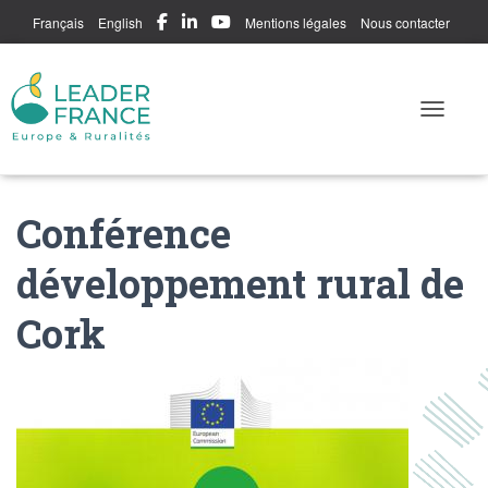
Français
English
Mentions légales
Nous contacter
Me connecter
Toggle N
Conférence
développement rural de
Cork