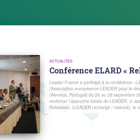
ACTUALITÉS
Conférence ELARD « Re
Leader France a participé à la conférence 
l’Association européenne LEADER pour le dé
(Alentejo, Portugal) du 26 au 28 septembre 201
renforcer l’approche locale de LEADER. © Je
Reloaded» (LEADER rechargé / relancé), la 