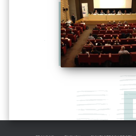
Pagination
des
publications