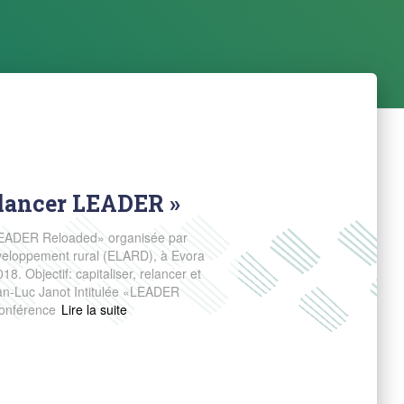
lancer LEADER »
«LEADER Reloaded» organisée par
veloppement rural (ELARD), à Evora
8. Objectif: capitaliser, relancer et
an-Luc Janot Intitulée «LEADER
conférence
Read more