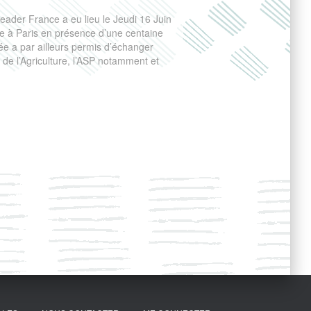
eader France a eu lieu le Jeudi 16 Juin
e à Paris en présence d’une centaine
ée a par ailleurs permis d’échanger
de l’Agriculture, l’ASP notamment et