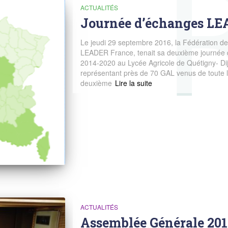
ACTUALITÉS
Journée d’échanges LE
Le jeudi 29 septembre 2016, la Fédération d
LEADER France, tenait sa deuxième journée 
2014-2020 au Lycée Agricole de Quétigny- Dij
représentant près de 70 GAL venus de toute la
deuxième
Read more
ACTUALITÉS
Assemblée Générale 201