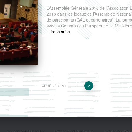
L’Assemblée Générale 2016 de l’Association L
2016 dans les locaux de l’Assemblée National
de participants (GAL et partenaires). La journ
avec la Commission Européenne, le Ministère 
Read more
PRÉCÉDENT
1
2