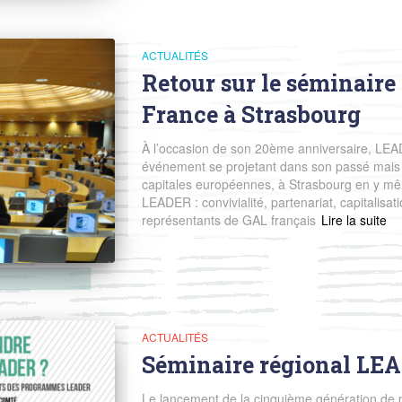
ACTUALITÉS
Retour sur le séminaire
France à Strasbourg
À l’occasion de son 20ème anniversaire, LEA
événement se projetant dans son passé mais 
capitales européennes, à Strasbourg en y mêlan
LEADER : convivialité, partenariat, capitalisat
représentants de GAL français
Read more
ACTUALITÉS
Séminaire régional LEA
Le lancement de la cinquième génération de