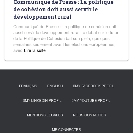
Communiqué de Presse : La politique
de cohésion doit aussi servir le
développement rural
Communiqué de Presse : La politique de cohésion doit
aussi servir le développement rural Le débat sur le futur
de la Politique de Cohésion bat son plein, quelques
semaines seulement avant les élections européennes,
avec
Read more
FRANÇAIS
ENGLISH
MY FACEBOOK PROFIL
MY LINKEDIN PROFIL
MY YOUTUBE PROFIL
MENTIONS LÉGALES
NOUS CONTACTER
ME CONNECTER