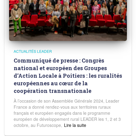
ACTUALITÉS LEADER
Communiqué de presse : Congrès
national et européen des Groupes
d’Action Locale à Poitiers : les ruralités
européennes au cœur de la
coopération transnationale
À l’occasion de son Assemblée Générale 2024, Leader
France a donné rendez-vous aux territoires ruraux
français et européen engagés dans le programme
européen de développement rural LEADER les 1, 2 et 3
octobre, au Futuroscope,
Read more